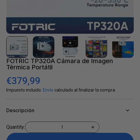
galería
FOTRIC TP320A Cámara de Imagen
Térmica Portátil
Precio
€379,99
habitual
Impuesto incluido.
Envío
calculado al finalizar la compra.
Descripción
Cantidad
Quantity:
Reducir
Aumentar
cantidad
cantidad
para
para