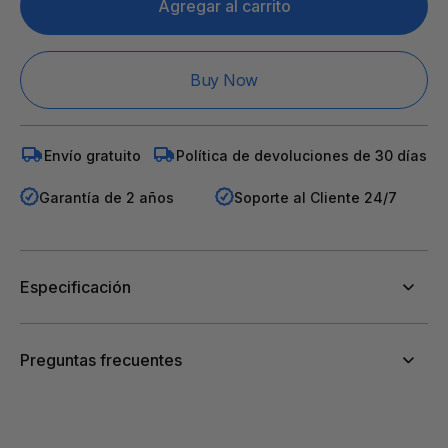
FOTRIC
FOTRIC
Agregar al carrito
TP320A
TP320A
Cámara
Cámara
de
de
Imagen
Imagen
Térmica
Térmica
Buy Now
Portátil
Portátil
Envío gratuito
Política de devoluciones de 30 días
Garantía de 2 años
Soporte al Cliente 24/7
Especificación
Preguntas frecuentes