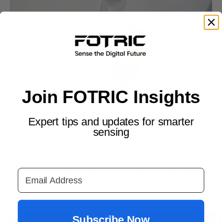
Join FOTRIC Insights
Expert tips and updates for smarter
sensing
FIVE WAYS TO WORK
AS FLEXIBLE AS YOUR IMAGINATION
Email Address
Configure your setup to match your task — not the other way
around.
Subscribe Now