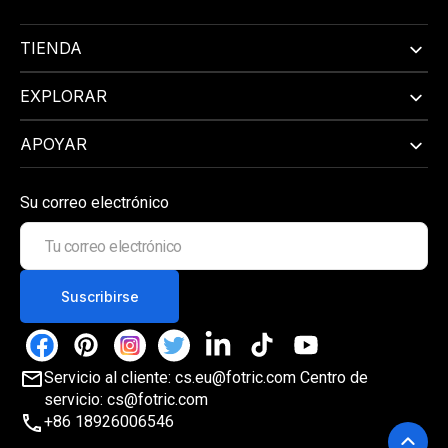
TIENDA
EXPLORAR
APOYAR
Su correo electrónico
Tu
correo
electrónico
Suscribirse
Facebook
Pinterest
Instagram
Twitter
LinkedIn
TikTok
YouTube
Servicio al cliente: cs.eu@fotric.com Centro de
servicio: cs@fotric.com
+86 18926006546