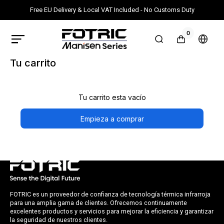
Ir
directamente
Free EU Delivery & Local VAT Included - No Customs Duty
al contenido
0
0
artículos
FOTRIC
Carrito
Selec
EU
país
Official
o
Store
Tu carrito
regió
Tu carrito esta vacío
Empieza a comprar
FOTRIC es un proveedor de confianza de tecnología térmica infrarroja
para una amplia gama de clientes. Ofrecemos continuamente
excelentes productos y servicios para mejorar la eficiencia y garantizar
la seguridad de nuestros clientes.