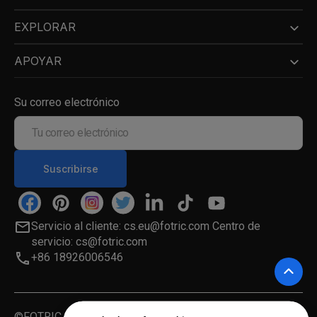
EXPLORAR
APOYAR
Su correo electrónico
Tu
correo
electrónico
Suscribirse
Facebook
Pinterest
Instagram
Twitter
LinkedIn
TikTok
YouTube
Servicio al cliente: cs.eu@fotric.com Centro de
servicio: cs@fotric.com
+86 18926006546
©FOTRIC Inc. 2026. All Rights Reserved