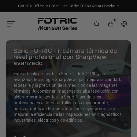
Ir
directamente
Get 20% Off Your Order! Use Code: FOTRIC20 at Checkout
al contenido
0
0
artículos
FOTRIC
Carrito
Selec
EU
país
Official
o
Store
regió
Serie FOTRIC Ti: cámara térmica de
nivel profesional con SharpView
avanzado
Este artículo presenta la Serie TI de FOTRIC y su
avanzada tecnología SharpView, que mejora la claridad,
el detalle y la precisión de la medición de las imágenes
térmicas. Al combinar imágenes de alta resolución con
algoritmos inteligentes, la Serie TI ayuda a los
profesionales a detectar fallos más rápidamente,
analizar datos de temperatura con mayor precisión y
mejorar la eficiencia de las inspecciones en diagnósticos
industriales, eléctricos y de edificios.