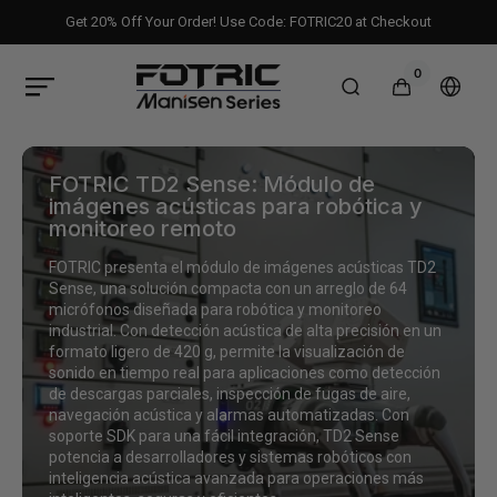
Ir
directamente
Get 20% Off Your Order! Use Code: FOTRIC20 at Checkout
al contenido
0
0
artículos
FOTRIC
Carrito
Selec
EU
país
Official
o
Store
regió
FOTRIC TD2 Sense: Módulo de
imágenes acústicas para robótica y
monitoreo remoto
FOTRIC presenta el módulo de imágenes acústicas TD2
Sense, una solución compacta con un arreglo de 64
micrófonos diseñada para robótica y monitoreo
industrial. Con detección acústica de alta precisión en un
formato ligero de 420 g, permite la visualización de
sonido en tiempo real para aplicaciones como detección
de descargas parciales, inspección de fugas de aire,
navegación acústica y alarmas automatizadas. Con
soporte SDK para una fácil integración, TD2 Sense
potencia a desarrolladores y sistemas robóticos con
inteligencia acústica avanzada para operaciones más