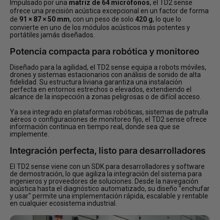
Impulsado por una
matriz de 64 micrófonos
, el TD2 sense
ofrece una precisión acústica excepcional en un factor de forma
de
91 × 87 × 50 mm
, con un peso de solo
420 g
, lo que lo
convierte en uno de los módulos acústicos más potentes y
portátiles jamás diseñados.
Potencia compacta para robótica y monitoreo
Diseñado para la agilidad, el TD2 sense equipa a robots móviles,
drones y sistemas estacionarios con análisis de sonido de alta
fidelidad. Su estructura liviana garantiza una instalación
perfecta en entornos estrechos o elevados, extendiendo el
alcance de la inspección a zonas peligrosas o de difícil acceso.
Ya sea integrado en plataformas robóticas, sistemas de patrulla
aéreos o configuraciones de monitoreo fijo, el TD2 sense ofrece
información continua en tiempo real, donde sea que se
implemente.
Integración perfecta, listo para desarrolladores
El TD2 sense viene con un SDK para desarrolladores y software
de demostración, lo que agiliza la integración del sistema para
ingenieros y proveedores de soluciones. Desde la navegación
acústica hasta el diagnóstico automatizado, su diseño "enchufar
y usar" permite una implementación rápida, escalable y rentable
en cualquier ecosistema industrial.