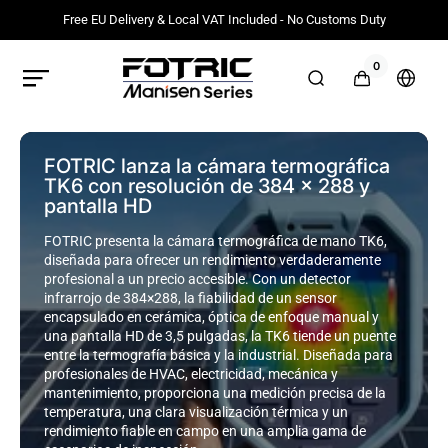
Ir
directamente
Free EU Delivery & Local VAT Included - No Customs Duty
al contenido
0
0
artículos
FOTRIC
Carrito
Selec
EU
país
Official
o
Store
regió
FOTRIC lanza la cámara termográfica
TK6 con resolución de 384 × 288 y
pantalla HD
FOTRIC presenta la cámara termográfica de mano TK6,
diseñada para ofrecer un rendimiento verdaderamente
profesional a un precio accesible. Con un detector
infrarrojo de 384×288, la fiabilidad de un sensor
encapsulado en cerámica, óptica de enfoque manual y
una pantalla HD de 3,5 pulgadas, la TK6 tiende un puente
entre la termografía básica y la industrial. Diseñada para
profesionales de HVAC, electricidad, mecánica y
mantenimiento, proporciona una medición precisa de la
temperatura, una clara visualización térmica y un
rendimiento fiable en campo en una amplia gama de