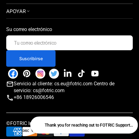
APOYAR
Su correo electrónico
Tu
correo
electrónico
Suscribirse
Facebook
Pinterest
Instagram
Twitter
LinkedIn
TikTok
YouTube
Servicio al cliente: cs.eu@fotric.com Centro de
servicio: cs@fotric.com
+86 18926006546
©FOTRIC Inc. 2026. All Rights Reserved
Thank you for reaching out to FOTRIC Support. I'm 